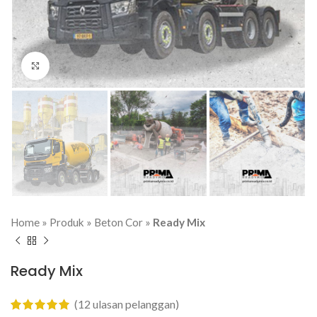
Click to enlarge
Home
»
Produk
»
Beton Cor
»
Ready Mix
Ready Mix
(
12
ulasan pelanggan)