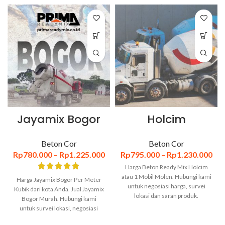
Jayamix Bogor
Holcim
Beton Cor
Beton Cor
Rp
780.000
–
Rp
1.225.000
Rp
795.000
–
Rp
1.230.000
Harga Beton Ready Mix Holcim
atau 1 Mobil Molen. Hubungi kami
Harga Jayamix Bogor Per Meter
untuk negosiasi harga, survei
Kubik dari kota Anda. Jual Jayamix
lokasi dan saran produk.
Bogor Murah. Hubungi kami
untuk survei lokasi, negosiasi
harga dan saran produk