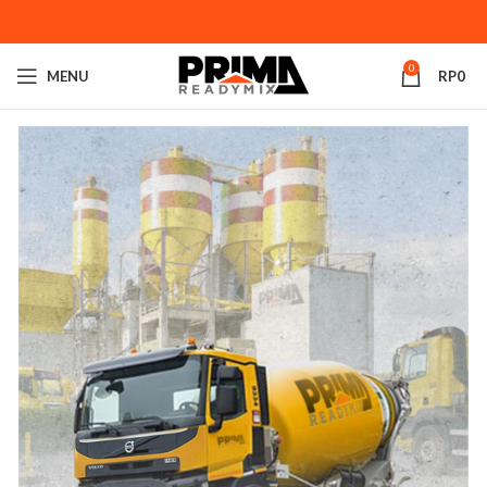
0
MENU
RP
0