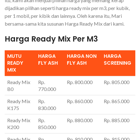
itu, kami akan menjual pilihan harga yang memang kerap
dijadikan pilihan seperti harga ready mix per m3, per kubik,
per 1 mobil, per kibik dan lainnya. Oleh karena itu, Mari
bersama-sama kita susunan Harga Ready Mix dari kami.
Harga Ready Mix Per M3
MUTU
HARGA
HARGA NON
HARGA
READY
FLY ASH
FLY ASH
SCREENING
MIX
Ready Mix
Rp.
Rp. 800.000
Rp. 805.000
B0
770.000
Ready Mix
Rp.
Rp. 860.000
Rp. 865.000
K175
830.000
Ready Mix
Rp.
Rp. 880.000
Rp. 885.000
K200
850.000
Ready Mix
Rp.
Rp. 910.000
Rp. 915.000